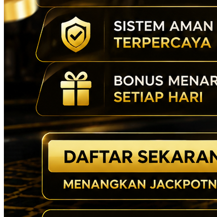
TOTO767 ✔️ Platform
TOTO767 Terpercaya dengan
Teknologi Terkini
TOTO767
Prediksi Akurat Situs Toto
Macau 4D & Bandar Togel
Online Resmi Terbaik