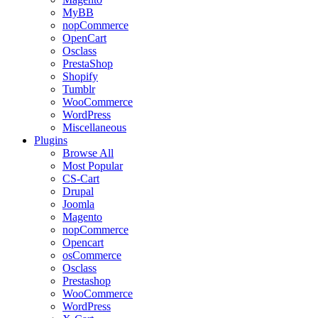
MyBB
nopCommerce
OpenCart
Osclass
PrestaShop
Shopify
Tumblr
WooCommerce
WordPress
Miscellaneous
Plugins
Browse All
Most Popular
CS-Cart
Drupal
Joomla
Magento
nopCommerce
Opencart
osCommerce
Osclass
Prestashop
WooCommerce
WordPress