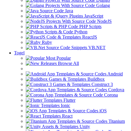
Django
Golang
Java
JavaScript
NodeJS
PHP Scripts
Python
ReactJS
Ruby
VB.NET
Togel
Most Popular
Browse All
Android
Buildbox
Construct 3
Cordova
Corona
Flutter
Ionic
iOS
React
Titanium
Unity