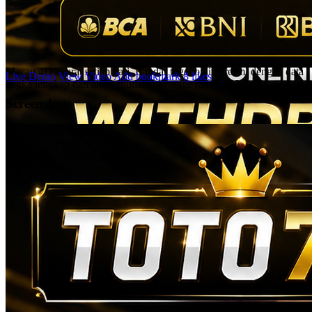
Togel Online Resmi Terbaik
Gabung di TOTO767 untuk mendapatkan prediksi situs Toto
Macau 4D akurat setiap hari. Bandar togel online resmi dengan data
Live Demo
View Video
Add bookmark
8 likes
angka lengkap dan akses mudah.
Average rating of
3.0
Screenshots