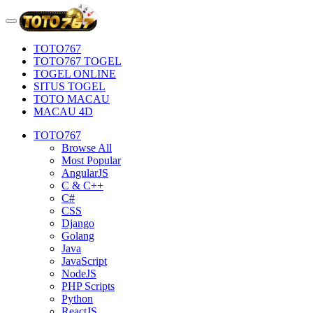
TOTO767
TOTO767 TOGEL
TOGEL ONLINE
SITUS TOGEL
TOTO MACAU
MACAU 4D
TOTO767
Browse All
Most Popular
AngularJS
C & C++
C#
CSS
Django
Golang
Java
JavaScript
NodeJS
PHP Scripts
Python
ReactJS