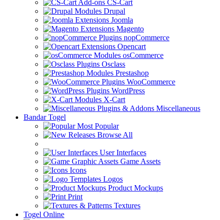
CS-Cart
Drupal
Joomla
Magento
nopCommerce
Opencart
osCommerce
Osclass
Prestashop
WooCommerce
WordPress
X-Cart
Miscellaneous
Bandar Togel
Most Popular
Browse All
User Interfaces
Game Assets
Icons
Logos
Product Mockups
Print
Textures
Togel Online