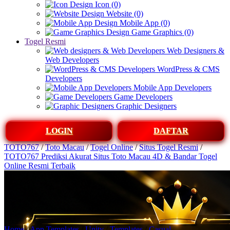
Icon (0)
Website (0)
Mobile App (0)
Game Graphics (0)
Togel Resmi
Web Designers &
Web Developers
WordPress & CMS
Developers
Mobile App Developers
Game Developers
Graphic Designers
LOGIN
DAFTAR
TOTO767
/
Toto Macau
/
Togel Online
/
Situs Togel Resmi
/
TOTO767 Prediksi Akurat Situs Toto Macau 4D & Bandar Togel
Online Resmi Terbaik
Home
/
App Templates
/
Unity
/
Templates
/
Casual