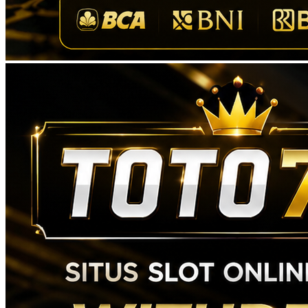
Gabung di TOTO767 untuk mendapatkan prediksi situs Toto
Macau 4D akurat setiap hari. Bandar togel online resmi dengan data
angka lengkap dan akses mudah.
Average rating of
4.9
based on
168.444
votes