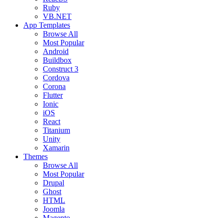
Ruby
VB.NET
App Templates
Browse All
Most Popular
Android
Buildbox
Construct 3
Cordova
Corona
Flutter
Ionic
iOS
React
Titanium
Unity
Xamarin
Themes
Browse All
Most Popular
Drupal
Ghost
HTML
Joomla
Magento