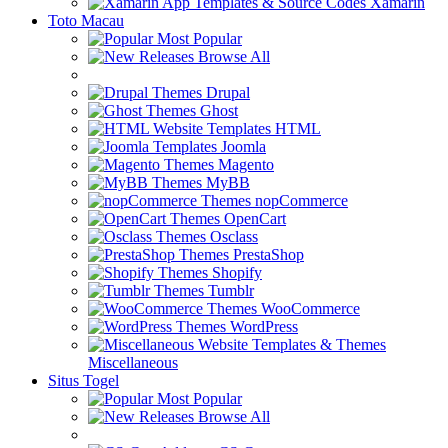
Xamarin
Toto Macau
Most Popular
Browse All
Drupal
Ghost
HTML
Joomla
Magento
MyBB
nopCommerce
OpenCart
Osclass
PrestaShop
Shopify
Tumblr
WooCommerce
WordPress
Miscellaneous
Situs Togel
Most Popular
Browse All